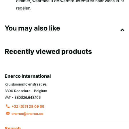
dimmer, waarmee u de warmte-intensiteit naar wens kunt
regelen.
You may also like
Recently viewed products
Enerco International
Kruisboommolenstraat 9a
8800 Roeselare - Belgium
VAT - BE0826.643.106
+32 (0)51 28 09 09
enerco@enerco.co
Search