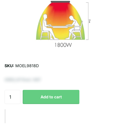
SKU:
MOEL9818D
€652,07 Excl. VAT
Add to cart