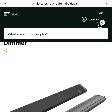
No sales to private individuals
Cart
Sign in
0
Search
Mo-El Hot-Top 9818D 1800W Zwart
– Infraroodstraler met Ingebouwde
Dimmer